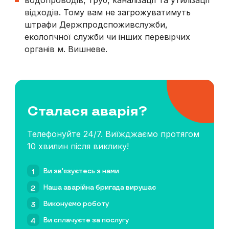
водопроводів, труб, каналізації та утилізації
відходів. Тому вам не загрожуватимуть
штрафи Держпродспоживслужби,
екологічної служби чи інших перевірчих
органів
м. Вишневе
.
Сталася аварія?
Телефонуйте 24/7. Виїжджаємо протягом
10 хвилин після виклику!
Ви зв'язуєтесь з нами
1
Наша аварійна бригада вирушає
2
Виконуємо роботу
3
Ви сплачуєте за послугу
4