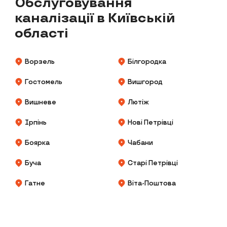
Обслуговування
каналізації в Київській
області
Ворзель
Білгородка
Гостомель
Вишгород
Вишневе
Лютіж
Ірпінь
Нові Петрівці
Боярка
Чабани
Буча
Старі Петрівці
Гатне
Віта-Поштова