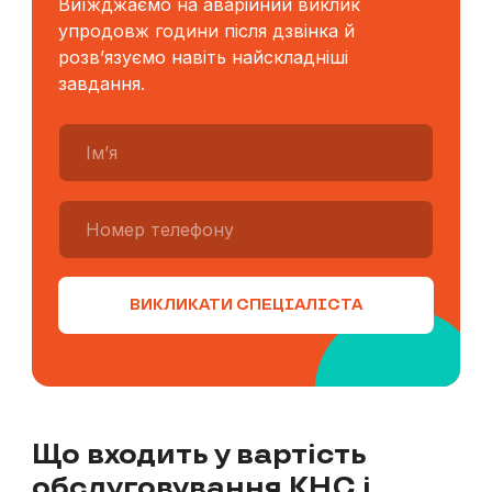
Виїжджаємо на аварійний виклик
упродовж години після дзвінка й
розв’язуємо навіть найскладніші
завдання.
ВИКЛИКАТИ СПЕЦІАЛІСТА
Що входить у вартість
обслуговування КНС і