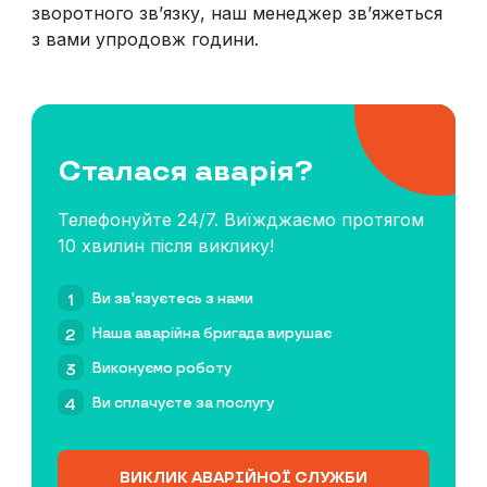
зворотного зв’язку, наш менеджер зв’яжеться
з вами упродовж години.
Сталася аварія?
Телефонуйте 24/7. Виїжджаємо протягом
10 хвилин після виклику!
Ви зв'язуєтесь з нами
1
Наша аварійна бригада вирушає
2
Виконуємо роботу
3
Ви сплачуєте за послугу
4
ВИКЛИК АВАРІЙНОЇ СЛУЖБИ