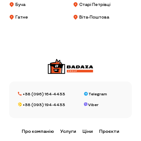
Буча
Старі Петрівці
Гатне
Віта-Поштова
+38 (096) 164-4433
Telegram
+38 (093) 194-4433
Viber
Про компанію
Услуги
Ціни
Проєкти