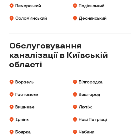
Печерський
Подільський
Солом’янський
Деснянський
Обслуговування
каналізації в Київській
області
Ворзель
Білгородка
Гостомель
Вишгород
Вишневе
Лютіж
Ірпінь
Нові Петрівці
Боярка
Чабани