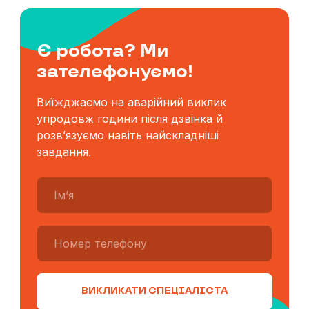
Є робота? Ми
зателефонуємо!
Виїжджаємо на аварійний виклик
упродовж години після дзвінка й
розв’язуємо навіть найскладніші
завдання.
ВИКЛИКАТИ СПЕЦІАЛІСТА